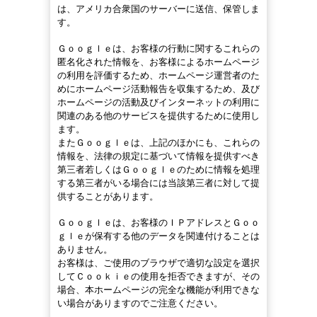
は、アメリカ合衆国のサーバーに送信、保管しま
す。
Ｇｏｏｇｌｅは、お客様の行動に関するこれらの
匿名化された情報を、お客様によるホームページ
の利用を評価するため、ホームページ運営者のた
めにホームページ活動報告を収集するため、及び
ホームページの活動及びインターネットの利用に
関連のある他のサービスを提供するために使用し
ます。
またＧｏｏｇｌｅは、上記のほかにも、これらの
情報を、法律の規定に基づいて情報を提供すべき
第三者若しくはＧｏｏｇｌｅのために情報を処理
する第三者がいる場合には当該第三者に対して提
供することがあります。
Ｇｏｏｇｌｅは、お客様のＩＰアドレスとＧｏｏ
ｇｌｅが保有する他のデータを関連付けることは
ありません。
お客様は、ご使用のブラウザで適切な設定を選択
してＣｏｏｋｉｅの使用を拒否できますが、その
場合、本ホームページの完全な機能が利用できな
い場合がありますのでご注意ください。